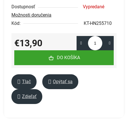
Dostupnosť
Vypredané
Možnosti doručenia
Kód:
KT-HN255710
€13,90
Jednotková cena:
DO KOŠÍKA
Tlač
Opýtať sa
Zdieľať