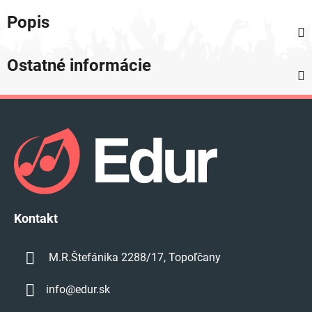
Popis
Ostatné informácie
Z
á
p
ä
t
i
e
Kontakt
M.R.Štefánika 2288/17, Topoľčany
info
@
edur.sk