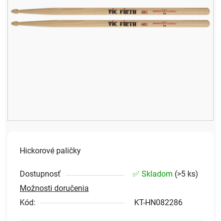
Hickorové paličky
Dostupnosť
✅ Skladom
(
>5 ks
)
Možnosti doručenia
Kód:
KT-HN082286