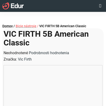
Prejsť
Hľadať
NÁKUP
na
obsah
KOŠÍK
Domov
/
Bicie nástroje
/
VIC FIRTH 5B American Classic
VIC FIRTH 5B American
Classic
Priemerné
Neohodnotené
Podrobnosti hodnotenia
hodnotenie
Značka:
Vic Firth
produktu
je
0,0
z
5
hviezdičiek.