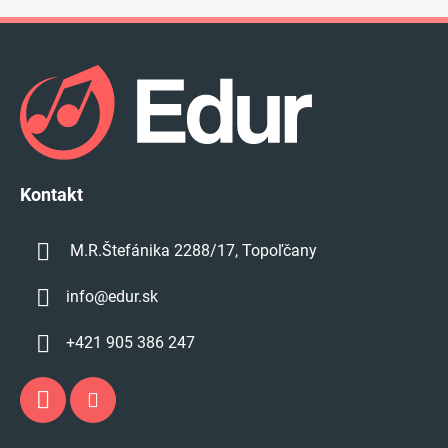
Z
á
p
ä
t
i
e
Kontakt
M.R.Štefánika 2288/17, Topoľčany
info
@
edur.sk
+421 905 386 247