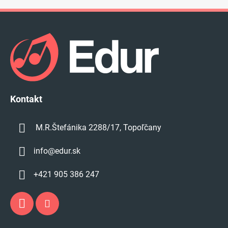
Z
á
p
ä
t
i
e
Kontakt
M.R.Štefánika 2288/17, Topoľčany
info
@
edur.sk
+421 905 386 247