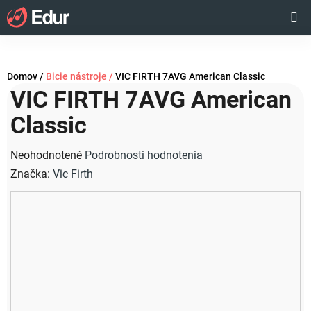
Prejsť
Hľadať
NÁKUP
na
obsah
KOŠÍK
Domov
/
Bicie nástroje
/
VIC FIRTH 7AVG American Classic
VIC FIRTH 7AVG American
Classic
Priemerné
Neohodnotené
Podrobnosti hodnotenia
hodnotenie
Značka:
Vic Firth
produktu
je
0,0
z
5
hviezdičiek.