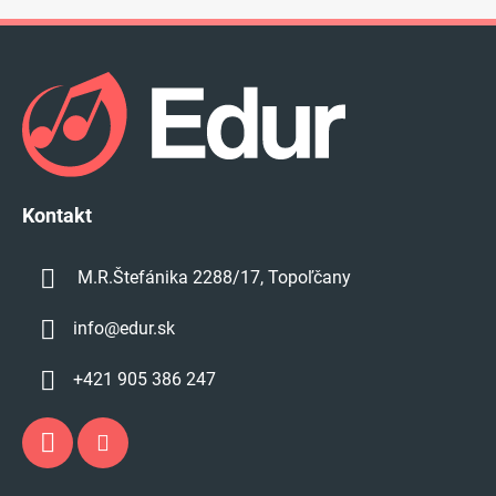
Z
á
p
ä
t
i
e
Kontakt
M.R.Štefánika 2288/17, Topoľčany
info
@
edur.sk
+421 905 386 247