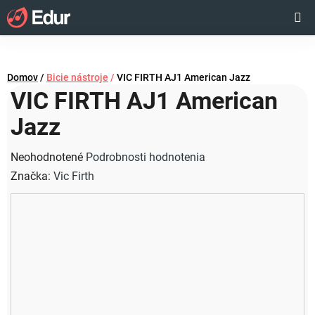
Prejsť
Hľadať
NÁKUP
na
obsah
KOŠÍK
Domov
/
Bicie nástroje
/
VIC FIRTH AJ1 American Jazz
VIC FIRTH AJ1 American
Jazz
Priemerné
Neohodnotené
Podrobnosti hodnotenia
hodnotenie
Značka:
Vic Firth
produktu
je
0,0
z
5
hviezdičiek.