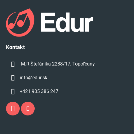
á
p
ä
t
i
e
Kontakt
M.R.Štefánika 2288/17, Topoľčany
info
@
edur.sk
+421 905 386 247