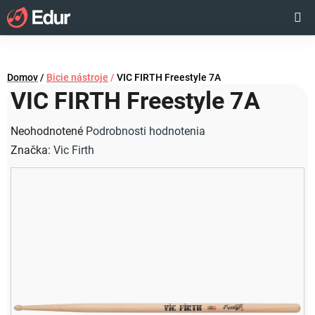
Prejsť
Hľadať
NÁKUP
na
obsah
KOŠÍK
Domov
/
Bicie nástroje
/
VIC FIRTH Freestyle 7A
VIC FIRTH Freestyle 7A
Priemerné
Neohodnotené
Podrobnosti hodnotenia
hodnotenie
Značka:
Vic Firth
produktu
je
0,0
z
5
hviezdičiek.