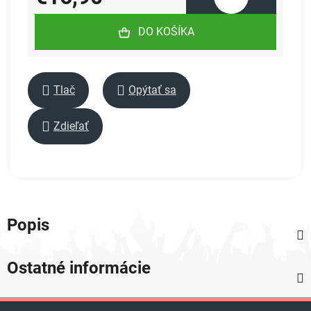
Jednotková cena:
DO KOŠÍKA
Tlač
Opýtať sa
Zdieľať
Popis
Ostatné informácie
Z