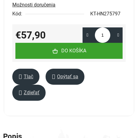
Možnosti doručenia
Kód:
KT-HN275797
€57,90
Jednotková cena:
DO KOŠÍKA
Tlač
Opýtať sa
Zdieľať
Popis