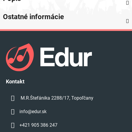
Ostatné informácie
Z
á
p
ä
t
i
e
Kontakt
M.R.Štefánika 2288/17, Topoľčany
info
@
edur.sk
+421 905 386 247