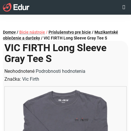
Prejsť
Hľadať
NÁKUP
na
obsah
KOŠÍK
Domov
/
Bicie nástroje
/
Príslušenstvo pre bicie
/
Muzikantské
oblečenie a darčeky
/
VIC FIRTH Long Sleeve Gray Tee S
VIC FIRTH Long Sleeve
Gray Tee S
Priemerné
Neohodnotené
Podrobnosti hodnotenia
hodnotenie
Značka:
Vic Firth
produktu
je
0,0
z
5
hviezdičiek.