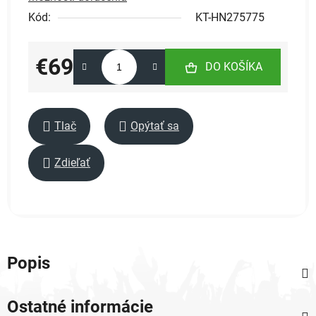
Kód:
KT-HN275775
€69
DO KOŠÍKA
Jednotková cena:
Tlač
Opýtať sa
Zdieľať
Popis
Ostatné informácie