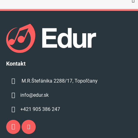
Z
á
p
ä
t
i
e
Kontakt
M.R.Štefánika 2288/17, Topoľčany
info
@
edur.sk
+421 905 386 247