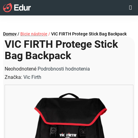
Prejsť
Hľadať
NÁKUP
na
obsah
KOŠÍK
Domov
/
Bicie nástroje
/
VIC FIRTH Protege Stick Bag Backpack
VIC FIRTH Protege Stick
Bag Backpack
Priemerné
Neohodnotené
Podrobnosti hodnotenia
hodnotenie
Značka:
Vic Firth
produktu
je
0,0
z
5
hviezdičiek.