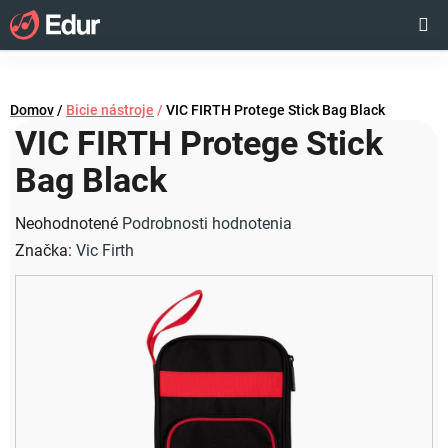
Prejsť
Hľadať
NÁKUP
na
obsah
KOŠÍK
Domov
/
Bicie nástroje
/
VIC FIRTH Protege Stick Bag Black
VIC FIRTH Protege Stick
Bag Black
Priemerné
Neohodnotené
Podrobnosti hodnotenia
hodnotenie
Značka:
Vic Firth
produktu
je
0,0
z
5
hviezdičiek.