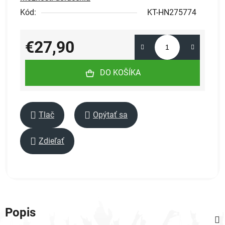
Kód:
KT-HN275774
€27,90
Jednotková cena:
DO KOŠÍKA
Tlač
Opýtať sa
Zdieľať
Popis