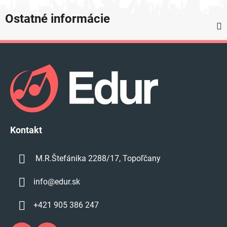
Ostatné informácie
Z
á
p
ä
t
i
e
Kontakt
M.R.Štefánika 2288/17, Topoľčany
info
@
edur.sk
+421 905 386 247