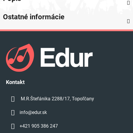
Ostatné informácie
Z
á
p
ä
t
i
e
Kontakt
M.R.Štefánika 2288/17, Topoľčany
info
@
edur.sk
+421 905 386 247