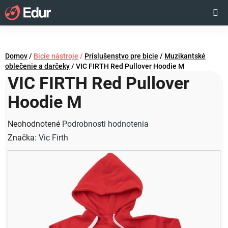
Prejsť
Hľadať
NÁKUP
na
obsah
KOŠÍK
Domov
/
Bicie nástroje
/
Príslušenstvo pre bicie
/
Muzikantské
oblečenie a darčeky
/
VIC FIRTH Red Pullover Hoodie M
VIC FIRTH Red Pullover
Hoodie M
Priemerné
Neohodnotené
Podrobnosti hodnotenia
hodnotenie
Značka:
Vic Firth
produktu
je
0,0
z
5
hviezdičiek.