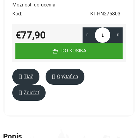
Možnosti doručenia
Kód:
KT-HN275803
€77,90
Jednotková cena:
DO KOŠÍKA
Tlač
Opýtať sa
Zdieľať
Popis