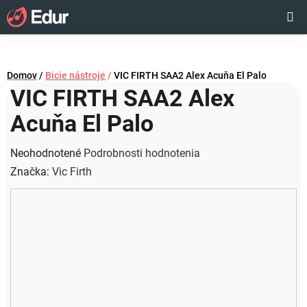
Prejsť
Hľadať
NÁKUP
na
obsah
KOŠÍK
Domov
/
Bicie nástroje
/
VIC FIRTH SAA2 Alex Acuňa El Palo
VIC FIRTH SAA2 Alex
Acuňa El Palo
Priemerné
Neohodnotené
Podrobnosti hodnotenia
hodnotenie
Značka:
Vic Firth
produktu
je
0,0
z
5
hviezdičiek.