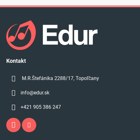
Z
á
p
ä
t
i
e
Kontakt
M.R.Štefánika 2288/17, Topoľčany
info
@
edur.sk
+421 905 386 247