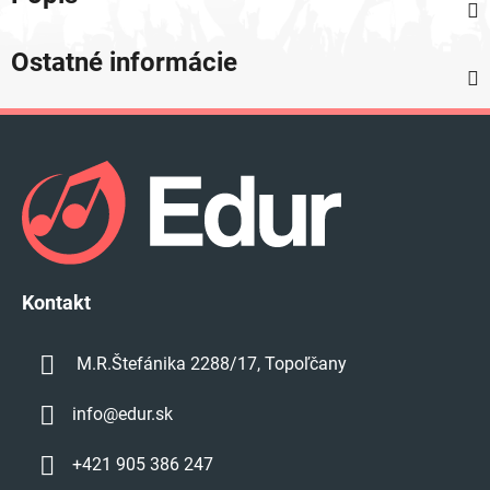
Ostatné informácie
Z
á
p
ä
t
i
e
Kontakt
M.R.Štefánika 2288/17, Topoľčany
info
@
edur.sk
+421 905 386 247