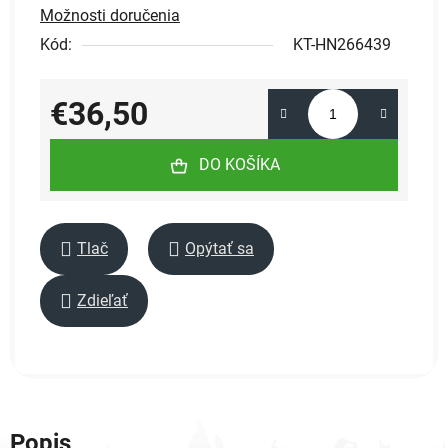
Možnosti doručenia
Kód:
KT-HN266439
€36,50
Jednotková cena:
DO KOŠÍKA
Tlač
Opýtať sa
Zdieľať
Popis