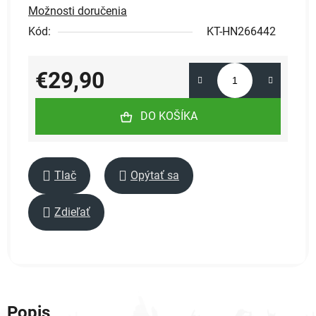
Možnosti doručenia
Kód:
KT-HN266442
€29,90
Jednotková cena:
DO KOŠÍKA
Tlač
Opýtať sa
Zdieľať
Popis