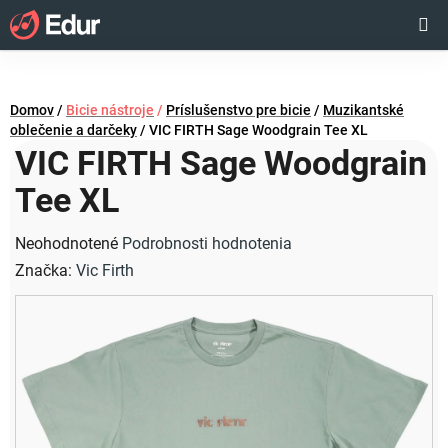
Prejsť
Hľadať
NÁKUP
na
obsah
KOŠÍK
Domov
/
Bicie nástroje
/
Príslušenstvo pre bicie
/
Muzikantské
oblečenie a darčeky
/
VIC FIRTH Sage Woodgrain Tee XL
VIC FIRTH Sage Woodgrain
Tee XL
Priemerné
Neohodnotené
Podrobnosti hodnotenia
hodnotenie
Značka:
Vic Firth
produktu
je
0,0
z
5
hviezdičiek.