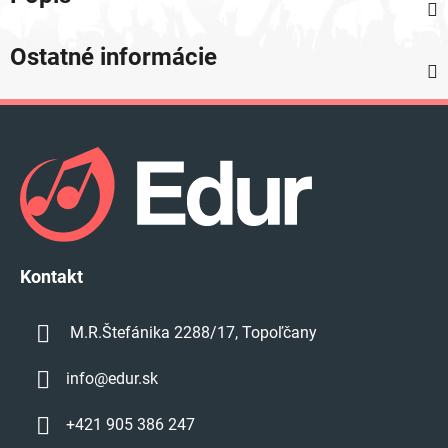
Ostatné informácie
Z
á
p
ä
t
i
e
Kontakt
M.R.Štefánika 2288/17, Topoľčany
info
@
edur.sk
+421 905 386 247