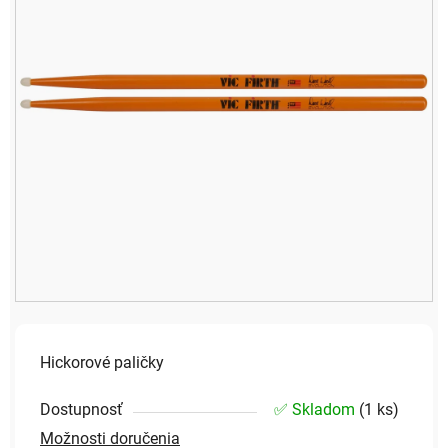
hviezdičiek.
Hickorové paličky
Dostupnosť
✅ Skladom
(
1 ks
)
Možnosti doručenia