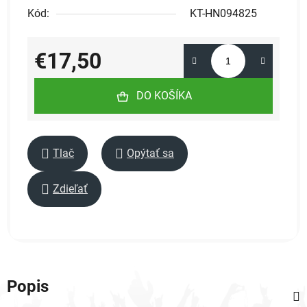
Kód:
KT-HN094825
€17,50
Jednotková cena:
DO KOŠÍKA
Tlač
Opýtať sa
Zdieľať
Popis