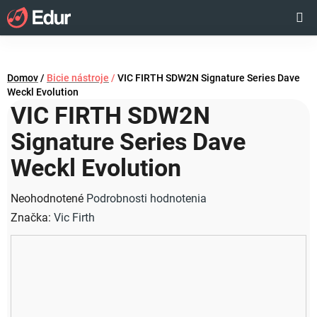
Prejsť
Hľadať
NÁKUP
na
obsah
KOŠÍK
Domov
/
Bicie nástroje
/
VIC FIRTH SDW2N Signature Series Dave
Weckl Evolution
VIC FIRTH SDW2N
Signature Series Dave
Weckl Evolution
Priemerné
Neohodnotené
Podrobnosti hodnotenia
hodnotenie
Značka:
Vic Firth
produktu
je
0,0
z
5