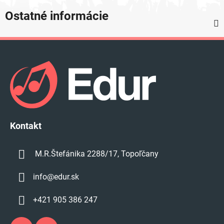
Ostatné informácie
Z
á
p
ä
t
i
e
Kontakt
M.R.Štefánika 2288/17, Topoľčany
info
@
edur.sk
+421 905 386 247