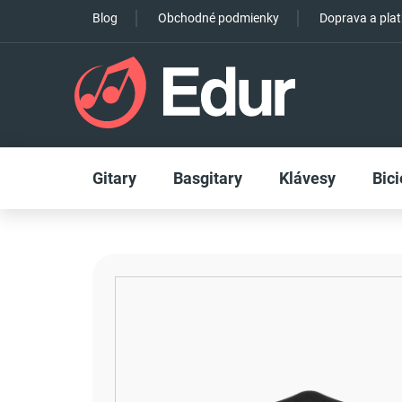
Prejsť
Blog
Obchodné podmienky
Doprava a pla
na
obsah
Gitary
Basgitary
Klávesy
Bici