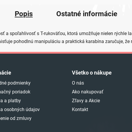
Popis
Ostatné informácie
ť a spoľahlivosť s T-rukoväťou, ktorá umožňuje nielen rýchle la
aisťuje pohodlnú manipuláciu a praktická karabína zaručuje, že
mácie
Všetko o nákupe
dné podmienky
O nás
ačný poriadok
Ako nakupovať
a a platby
Zľavy a Akcie
a osobných údajov
Kontakt
enie od zmluvy