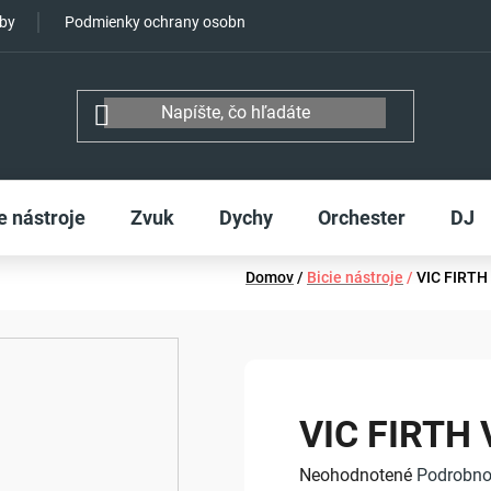
tby
Podmienky ochrany osobných údajov
e nástroje
Zvuk
Dychy
Orchester
DJ
Domov
/
Bicie nástroje
/
VIC FIRTH
VIC FIRTH
Priemerné
Neohodnotené
Podrobno