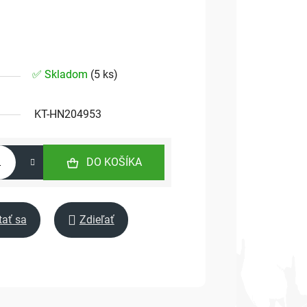
✅ Skladom
(
5 ks
)
KT-HN204953
DO KOŠÍKA
tať sa
Zdieľať