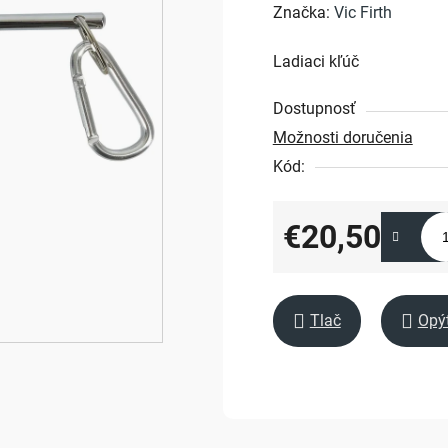
hodnotenie
Značka:
Vic Firth
produktu
Ladiaci kľúč
je
0,0
Dostupnosť
z
Možnosti doručenia
5
Kód:
hviezdičiek.
€20,50
Jednotková cena:
Tlač
Opý