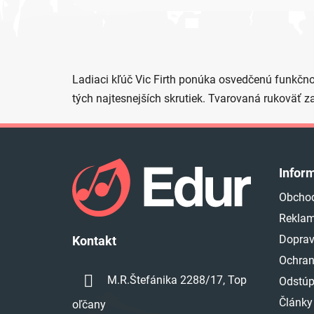
Ladiaci kľúč Vic Firth ponúka osvedčenú funkčnos
tých najtesnejších skrutiek. Tvarovaná rukoväť z
Z
á
Infor
p
Obcho
ä
Reklam
t
i
Doprav
Kontakt
e
Ochran
M.R.Štefánika 2288/17, Top
Odstúp
Články
oľčany