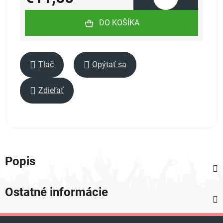
Jednotková cena:
DO KOŠÍKA
Tlač
Opýtať sa
Zdieľať
Popis
Ostatné informácie
Z