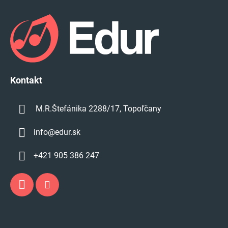
á
p
ä
t
i
e
Kontakt
M.R.Štefánika 2288/17, Topoľčany
info
@
edur.sk
+421 905 386 247