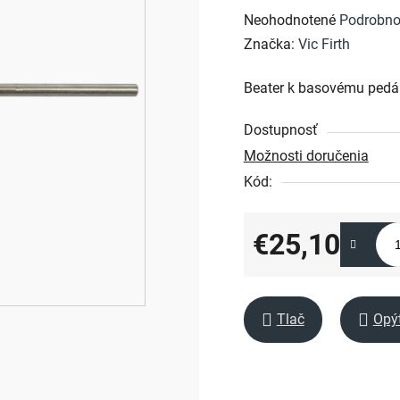
Priemerné
Neohodnotené
Podrobno
hodnotenie
Značka:
Vic Firth
produktu
Beater k basovému pedá
je
0,0
Dostupnosť
z
Možnosti doručenia
5
Kód:
hviezdičiek.
€25,10
Jednotková cena:
Tlač
Opý