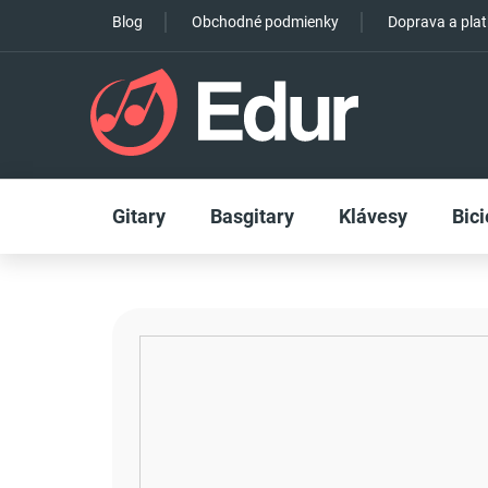
Prejsť
Blog
Obchodné podmienky
Doprava a pla
na
obsah
Gitary
Basgitary
Klávesy
Bici