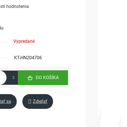
sti hodnotenia
lu
Vypredané
KT-HN204706
DO KOŠÍKA
tať sa
Zdieľať