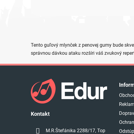
Tento guľový mlynček z penovej gumy bude skvelo
správnou dávkou ataku rozšíri váš zvukový reper
Z
á
Infor
p
Obcho
ä
Reklam
t
i
Doprav
Kontakt
e
Ochran
M.R.Štefánika 2288/17, Top
Odstúp