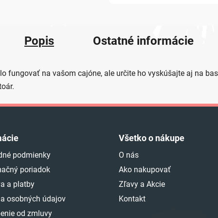
Popis
Ostatné informácie
 fungovať na vašom cajóne, ale určite ho vyskúšajte aj na bas
toár.
mácie
Všetko o nákupe
dné podmienky
O nás
ačný poriadok
Ako nakupovať
a a platby
Zľavy a Akcie
a osobných údajov
Kontakt
enie od zmluvy