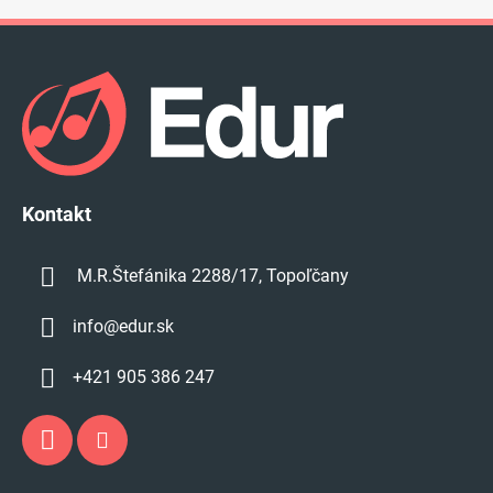
Z
á
p
ä
t
i
e
Kontakt
M.R.Štefánika 2288/17, Topoľčany
info
@
edur.sk
+421 905 386 247