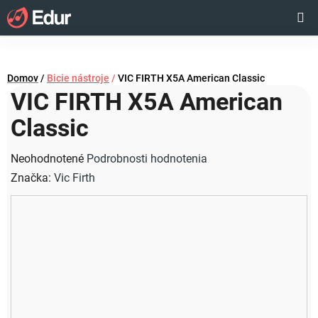
Prejsť
Hľadať
NÁKUP
na
obsah
KOŠÍK
Domov
/
Bicie nástroje
/
VIC FIRTH X5A American Classic
VIC FIRTH X5A American
Classic
Priemerné
Neohodnotené
Podrobnosti hodnotenia
hodnotenie
Značka:
Vic Firth
produktu
je
0,0
z
5
hviezdičiek.