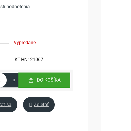
sti hodnotenia
Vypredané
KT-HN121067
DO KOŠÍKA
tať sa
Zdieľať