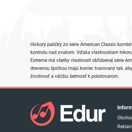
Hickory paličky zo série American Classic kombinu
kontrolu nad zvukom. Vďaka vlastnostiam hikoru 
Extreme má všetky vlastnosti obľúbenej série Ame
drevenou špičkou majú koniec tvarovaný tak, aby 
životnosť a väčšiu šetrnosť k polotovarom.
Z
á
Infor
p
Obcho
ä
Reklam
t