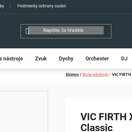
tby
Podmienky ochrany osobných údajov
e nástroje
Zvuk
Dychy
Orchester
DJ
Domov
/
Bicie nástroje
/
VIC FIRTH
VIC FIRTH 
Classic