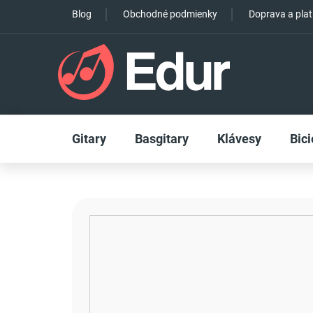
Prejsť
Blog
Obchodné podmienky
Doprava a pla
na
obsah
Gitary
Basgitary
Klávesy
Bici