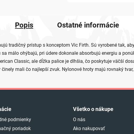
Popis
Ostatné informácie
jú tradičný prístup s konceptom Vic Firth. Sú vyrobené tak, aby 
sa málo ohýbajú, pri údere dokonale absorbujú energiu a ponúk
rican Classic, ale dĺžka palice je dlhšia, čo poskytuje väčší do
činely mali čo najlepší zvuk. Nylonové hroty majú rovnaký tvar, 
mácie
Všetko o nákupe
dné podmienky
O nás
ačný poriadok
Ako nakupovať