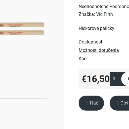
Priemerné
Neohodnotené
Podrobno
hodnotenie
Značka:
Vic Firth
produktu
Hickorové paličky
je
0,0
Dostupnosť
z
Možnosti doručenia
5
Kód:
hviezdičiek.
€16,50
Jednotková cena:
Tlač
Opý