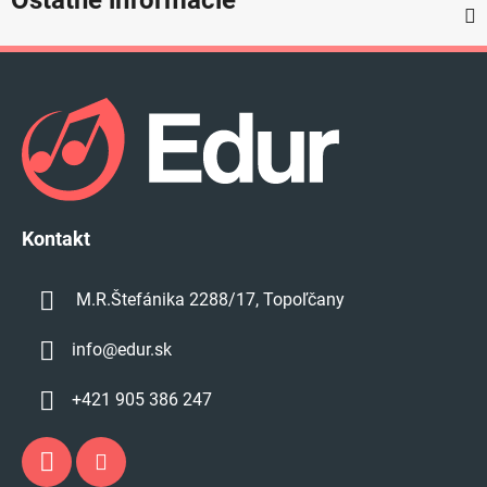
Z
á
p
ä
t
i
e
Kontakt
M.R.Štefánika 2288/17, Topoľčany
info
@
edur.sk
+421 905 386 247