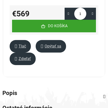
€569
Jednotková cena:
DO KOŠÍKA
Tlač
Opýtať sa
Zdieľať
Popis
Ostatné informácie