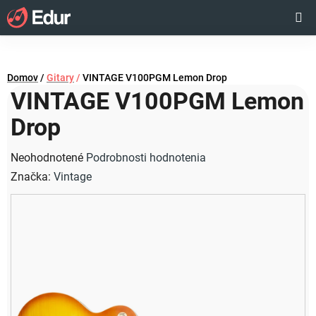
Prejsť
Hľadať
NÁKUP
na
obsah
KOŠÍK
Domov
/
Gitary
/
VINTAGE V100PGM Lemon Drop
VINTAGE V100PGM Lemon
Drop
Priemerné
Neohodnotené
Podrobnosti hodnotenia
hodnotenie
Značka:
Vintage
produktu
je
0,0
z
5
hviezdičiek.