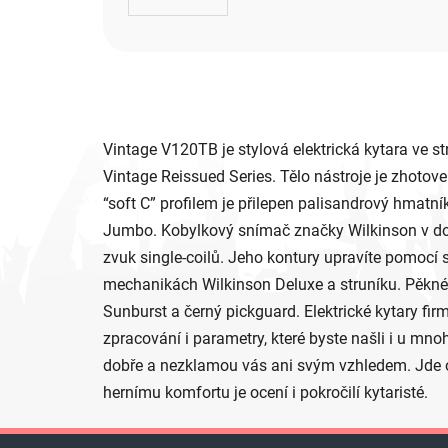
Vintage V120TB je stylová elektrická kytara ve s
Vintage Reissued Series. Tělo nástroje je zho
“soft C” profilem je přilepen palisandrový hmatn
Jumbo. Kobylkový snímač značky Wilkinson v dog
zvuk single-coilů. Jeho kontury upravíte pomocí
mechanikách Wilkinson Deluxe a struníku. Pěkn
Sunburst a černý pickguard. Elektrické kytary fir
zpracování i parametry, které byste našli i u mn
dobře a nezklamou vás ani svým vzhledem. Jde o 
hernímu komfortu je ocení i pokročilí kytaristé.