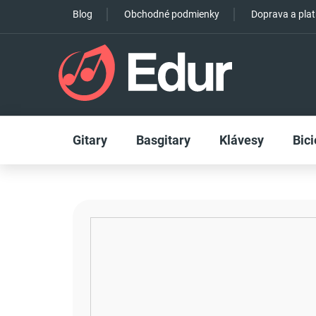
Prejsť
Blog
Obchodné podmienky
Doprava a pla
na
obsah
Gitary
Basgitary
Klávesy
Bici