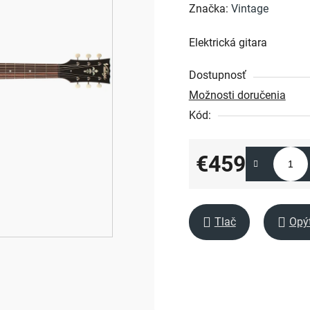
hodnotenie
Značka:
Vintage
produktu
Elektrická gitara
je
0,0
Dostupnosť
z
Možnosti doručenia
5
Kód:
hviezdičiek.
€459
Jednotková cena:
Tlač
Opý