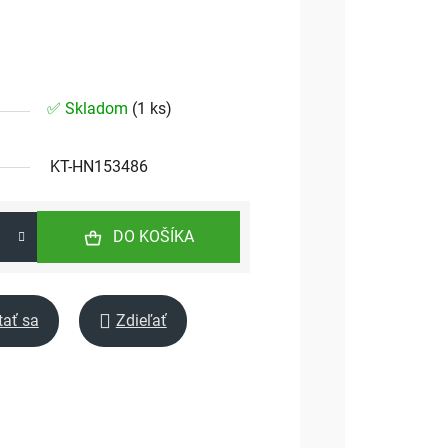
✅ Skladom
(
1 ks
)
KT-HN153486
DO KOŠÍKA
tať sa
Zdieľať