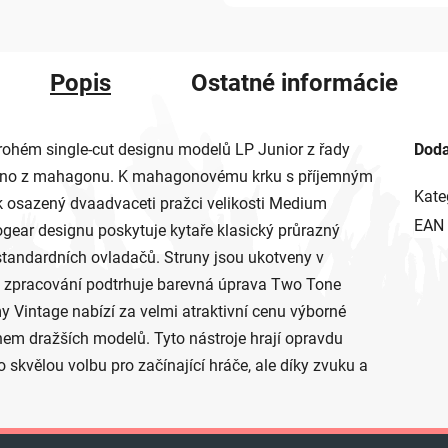
Popis
Ostatné informácie
trohém single-cut designu modelů LP Junior z řady
Doda
toveno z mahagonu. K mahagonovému krku s příjemným
Kate
ík osazený dvaadvaceti pražci velikosti Medium
EAN
ear designu poskytuje kytaře klasický průrazný
 standardních ovladačů. Struny jsou ukotveny v
é zpracování podtrhuje barevná úprava Two Tone
my Vintage nabízí za velmi atraktivní cenu výborné
ohem dražších modelů. Tyto nástroje hrají opravdu
skvělou volbu pro začínající hráče, ale díky zvuku a