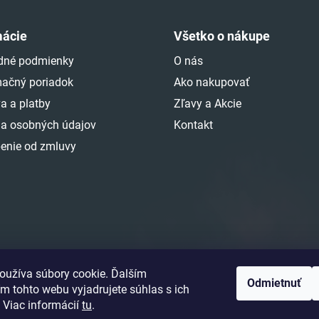
mácie
Všetko o nákupe
dné podmienky
O nás
ačný poriadok
Ako nakupovať
a a platby
Zľavy a Akcie
a osobných údajov
Kontakt
enie od zmluvy
oužíva súbory cookie. Ďalším
Odmietnuť
m tohto webu vyjadrujete súhlas s ich
 Viac informácií
tu
.