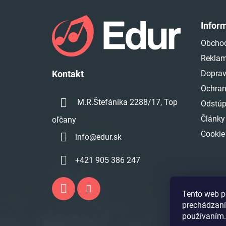
Z
á
Infor
p
Obcho
ä
Reklam
t
i
Doprav
Kontakt
e
Ochran
M.R.Štefánika 2288/17, Top
Odstúp
Články
oľčany
Cookie
info
@
edur.sk
+421 905 386 247
Tento web p
prechádzaní
používaním.