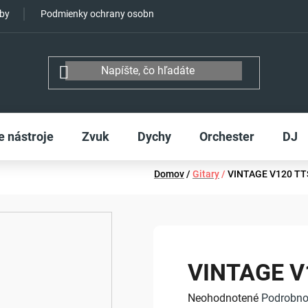
tby
Podmienky ochrany osobných údajov
e nástroje
Zvuk
Dychy
Orchester
DJ
Domov
/
Gitary
/
VINTAGE V120 TT
VINTAGE V
Priemerné
Neohodnotené
Podrobno