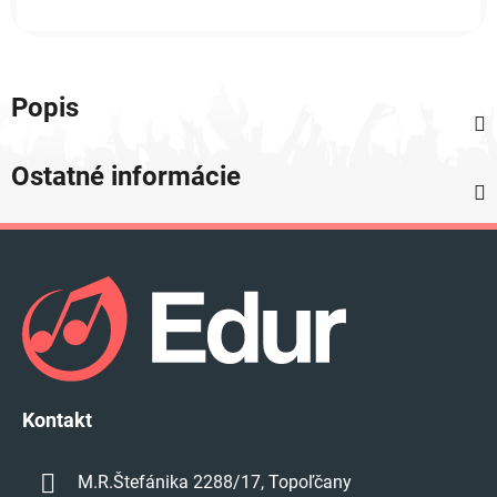
Popis
Ostatné informácie
Z
á
p
ä
t
i
e
Kontakt
M.R.Štefánika 2288/17, Topoľčany