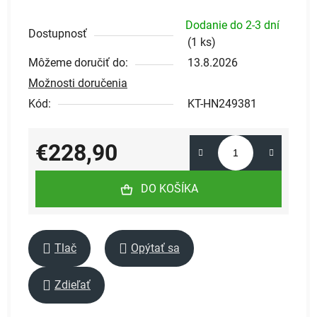
Dodanie do 2-3 dní
Dostupnosť
(
1 ks
)
Môžeme doručiť do:
13.8.2026
Možnosti doručenia
Kód:
KT-HN249381
€228,90
Jednotková cena:
DO KOŠÍKA
Tlač
Opýtať sa
Zdieľať