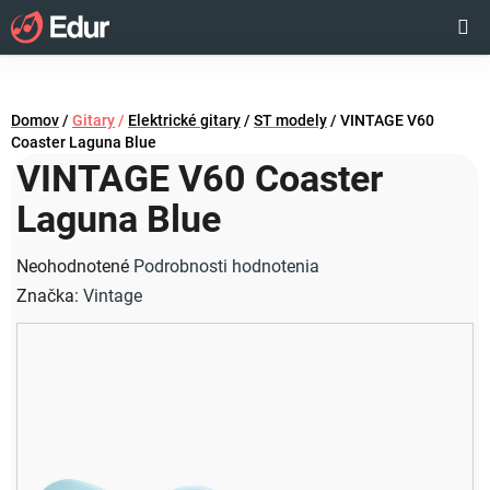
Prejsť
Hľadať
NÁKUP
na
obsah
KOŠÍK
Domov
/
Gitary
/
Elektrické gitary
/
ST modely
/
VINTAGE V60
Coaster Laguna Blue
VINTAGE V60 Coaster
Laguna Blue
Priemerné
Neohodnotené
Podrobnosti hodnotenia
hodnotenie
Značka:
Vintage
produktu
je
0,0
z
5
hviezdičiek.