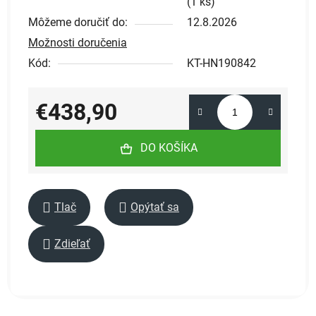
(
1 ks
)
Môžeme doručiť do:
12.8.2026
Možnosti doručenia
Kód:
KT-HN190842
€438,90
Jednotková cena:
DO KOŠÍKA
Tlač
Opýtať sa
Zdieľať