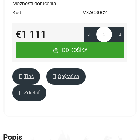
Možnosti doručenia
Kód:
VXAC30C2
€1 111
Jednotková cena:
DO KOŠÍKA
Tlač
Opýtať sa
Zdieľať
Popis