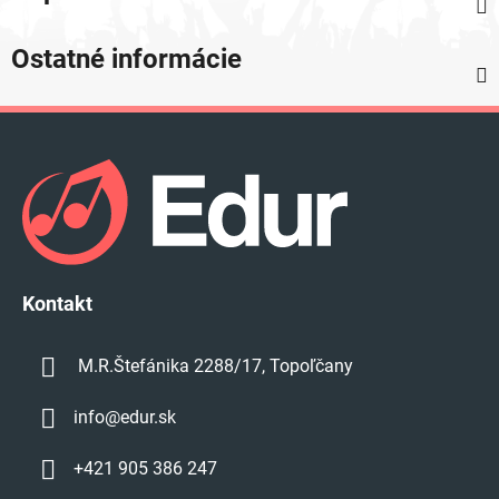
Ostatné informácie
Z
á
p
ä
t
i
e
Kontakt
M.R.Štefánika 2288/17, Topoľčany
info
@
edur.sk
+421 905 386 247