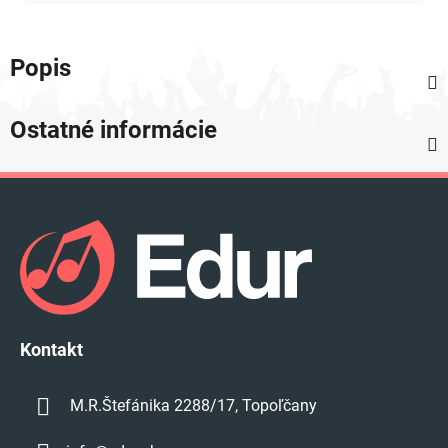
Popis
Ostatné informácie
Z
á
p
ä
t
i
e
Kontakt
M.R.Štefánika 2288/17, Topoľčany