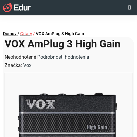
Prejsť
Hľadať
NÁKUP
na
obsah
KOŠÍK
Domov
/
Gitary
/
VOX AmPlug 3 High Gain
VOX AmPlug 3 High Gain
Priemerné
Neohodnotené
Podrobnosti hodnotenia
hodnotenie
Značka:
Vox
produktu
je
0,0
z
5
hviezdičiek.