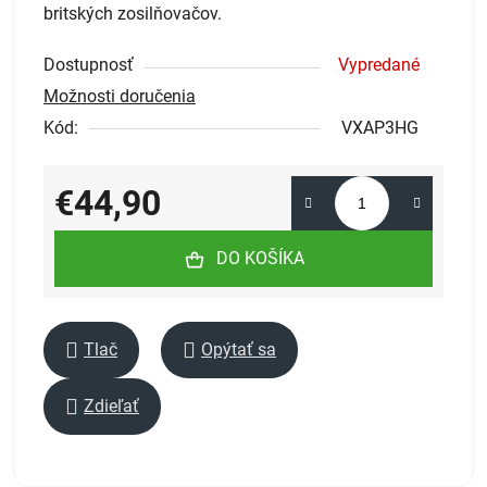
britských zosilňovačov.
Dostupnosť
Vypredané
Možnosti doručenia
Kód:
VXAP3HG
€44,90
Jednotková cena:
DO KOŠÍKA
Tlač
Opýtať sa
Zdieľať