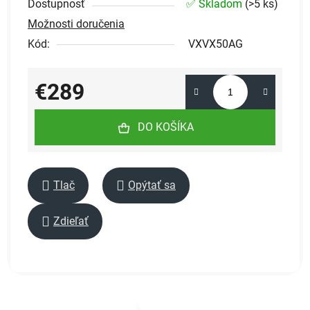
Dostupnosť
✅ Skladom
(
>5 ks
)
Možnosti doručenia
Kód:
VXVX50AG
€289
Jednotková cena:
DO KOŠÍKA
Tlač
Opýtať sa
Zdieľať