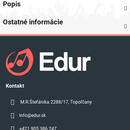
Popis
Ostatné informácie
Z
á
p
ä
t
i
e
Kontakt
M.R.Štefánika 2288/17, Topoľčany
info
@
edur.sk
+421 905 386 247