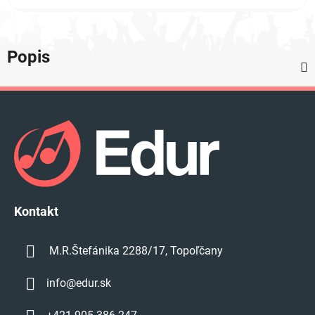
Popis
Z
á
p
ä
t
i
e
Kontakt
M.R.Štefánika 2288/17, Topoľčany
info
@
edur.sk