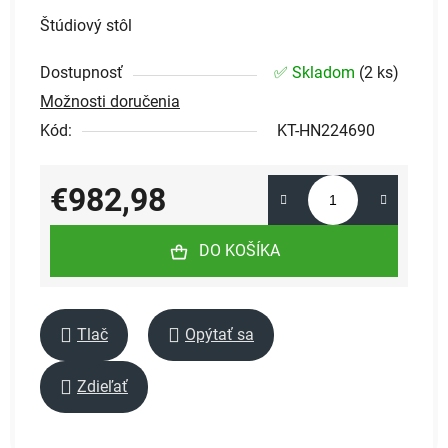
Štúdiový stôl
Dostupnosť
✅ Skladom
(
2 ks
)
Možnosti doručenia
Kód:
KT-HN224690
€982,98
Jednotková cena:
DO KOŠÍKA
Tlač
Opýtať sa
Zdieľať