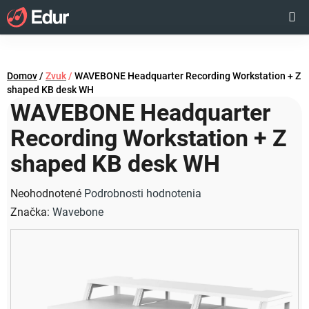
Prejsť
Hľadať
NÁKUP
na
obsah
KOŠÍK
Domov
/
Zvuk
/
WAVEBONE Headquarter Recording Workstation + Z
shaped KB desk WH
WAVEBONE Headquarter
Recording Workstation + Z
shaped KB desk WH
Priemerné
Neohodnotené
Podrobnosti hodnotenia
hodnotenie
Značka:
Wavebone
produktu
je
0,0
z
5