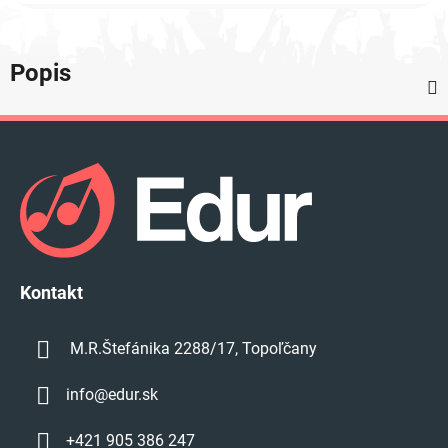
Popis
Z
á
p
ä
t
i
e
Kontakt
M.R.Štefánika 2288/17, Topoľčany
info
@
edur.sk
+421 905 386 247