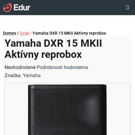
Prejsť
Hľadať
NÁKUP
na
obsah
KOŠÍK
Domov
/
Zvuk
/
Yamaha DXR 15 MKII Aktívny reprobox
Yamaha DXR 15 MKII
Aktívny reprobox
Priemerné
Neohodnotené
Podrobnosti hodnotenia
hodnotenie
Značka:
Yamaha
produktu
je
0,0
z
5
hviezdičiek.