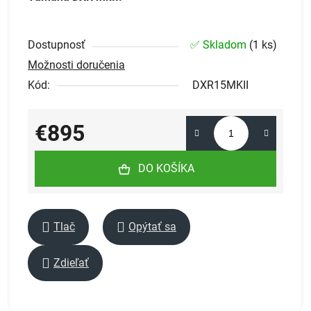
Dostupnosť
✅ Skladom
(
1 ks
)
Možnosti doručenia
Kód:
DXR15MKII
€895
Jednotková cena:
DO KOŠÍKA
Tlač
Opýtať sa
Zdieľať