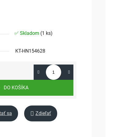
✅ Skladom
(
1 ks
)
KT-HN154628
DO KOŠÍKA
tať sa
Zdieľať