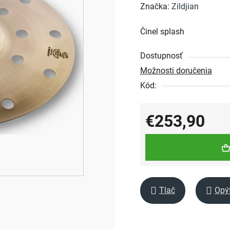
hodnotenie
Značka:
Zildjian
produktu
Činel splash
je
0,0
Dostupnosť
z
Možnosti doručenia
5
Kód:
hviezdičiek.
€253,90
Jednotková cena:
Tlač
Opý