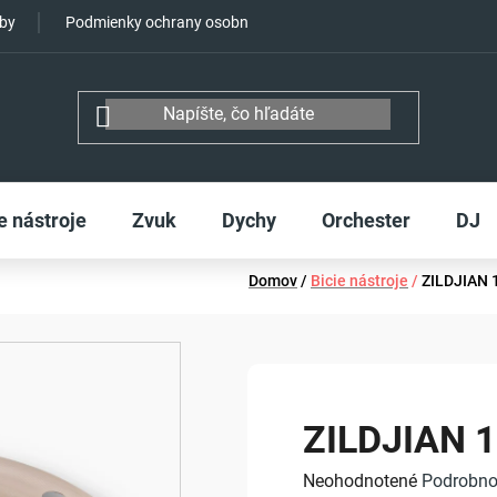
tby
Podmienky ochrany osobných údajov
e nástroje
Zvuk
Dychy
Orchester
DJ
Domov
/
Bicie nástroje
/
ZILDJIAN 
ZILDJIAN 1
Priemerné
Neohodnotené
Podrobno