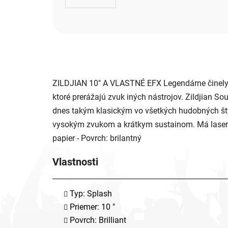
ZILDJIAN 10" A VLASTNÉ EFX Legendárne činely s
ktoré prerážajú zvuk iných nástrojov. Zildjian So
dnes takým klasickým vo všetkých hudobných štýl
vysokým zvukom a krátkym sustainom. Má laserom 
papier - Povrch: brilantný
Vlastnosti
Typ: Splash
Priemer: 10 "
Povrch: Brilliant