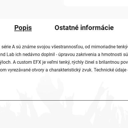
Popis
Ostatné informácie
érie A sú známe svojou všestrannosťou, od mimoriadne tenkýc
und Lab ich nedávno doplnil - úpravou zakrivenia a hmotnosti súča
och. A custom EFX je veľmi tenký, rýchly činel s brilantnou p
vyrezávané otvory a charakteristický zvuk. Technické údaje - 