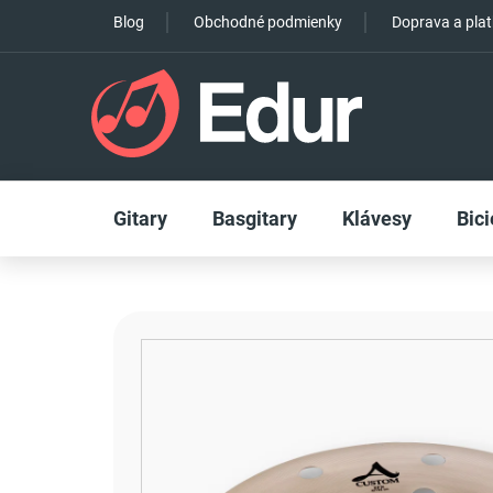
Prejsť
Blog
Obchodné podmienky
Doprava a pla
na
obsah
Gitary
Basgitary
Klávesy
Bici