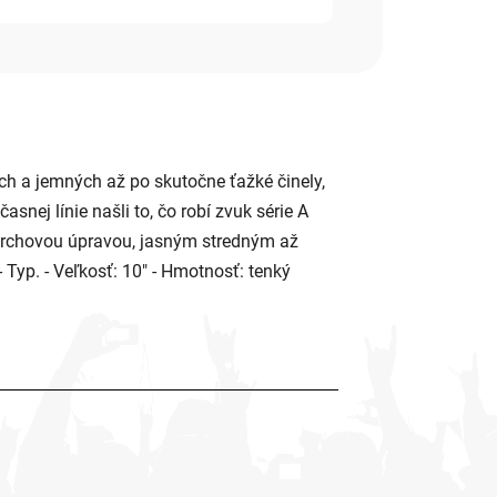
h a jemných až po skutočne ťažké činely,
snej línie našli to, čo robí zvuk série A
ovrchovou úpravou, jasným stredným až
Typ. - Veľkosť: 10" - Hmotnosť: tenký