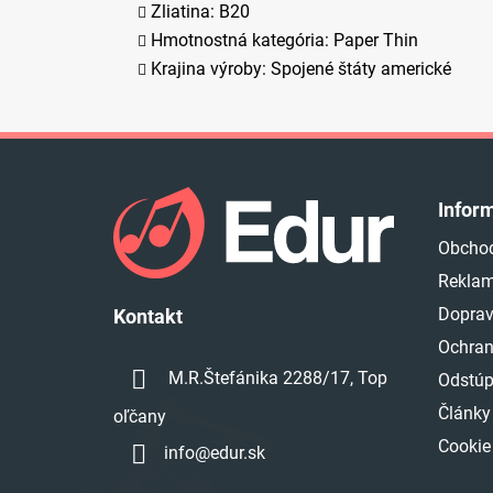
Zliatina: B20
Hmotnostná kategória: Paper Thin
Krajina výroby: Spojené štáty americké
Z
á
Infor
p
Obcho
ä
Reklam
t
i
Doprav
Kontakt
e
Ochran
M.R.Štefánika 2288/17, Top
Odstúp
Články
oľčany
Cookie
info
@
edur.sk