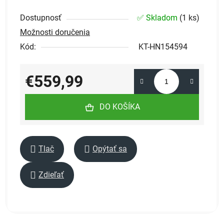
Dostupnosť
✅ Skladom
(
1 ks
)
Možnosti doručenia
Kód:
KT-HN154594
€559,99
Jednotková cena:
DO KOŠÍKA
Tlač
Opýtať sa
Zdieľať