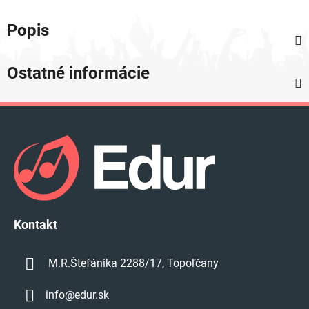
Popis
Ostatné informácie
Z
á
p
ä
t
i
e
Kontakt
M.R.Štefánika 2288/17, Topoľčany
info
@
edur.sk