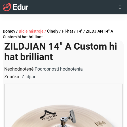
Prejsť
Hľadať
NÁKUP
na
obsah
KOŠÍK
Domov
/
Bicie nástroje
/
Činely
/
Hi-hat
/
14"
/
ZILDJIAN 14" A
Custom hi hat brilliant
ZILDJIAN 14" A Custom hi
hat brilliant
Priemerné
Neohodnotené
Podrobnosti hodnotenia
hodnotenie
Značka:
Zildjian
produktu
je
0,0
z
5
hviezdičiek.