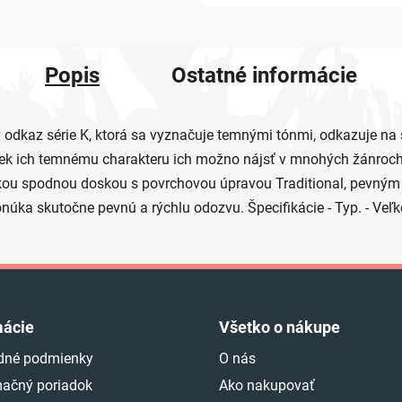
Popis
Ostatné informácie
z série K, ktorá sa vyznačuje temnými tónmi, odkazuje na st
napriek ich temnému charakteru ich možno nájsť v mnohých žánroc
ťažkou spodnou doskou s povrchovou úpravou Traditional, pevn
ka skutočne pevnú a rýchlu odozvu. Špecifikácie - Typ. - Veľk
mácie
Všetko o nákupe
dné podmienky
O nás
ačný poriadok
Ako nakupovať