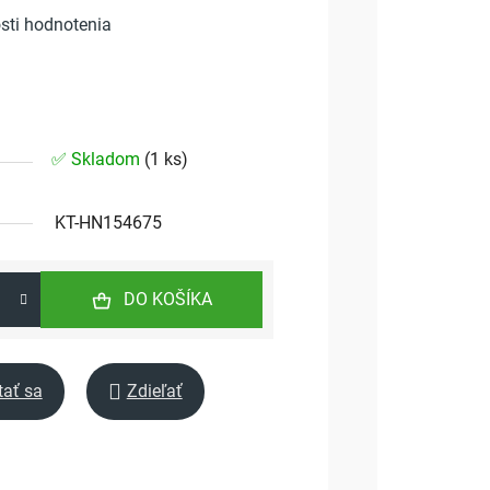
sti hodnotenia
✅ Skladom
(
1 ks
)
KT-HN154675
DO KOŠÍKA
tať sa
Zdieľať