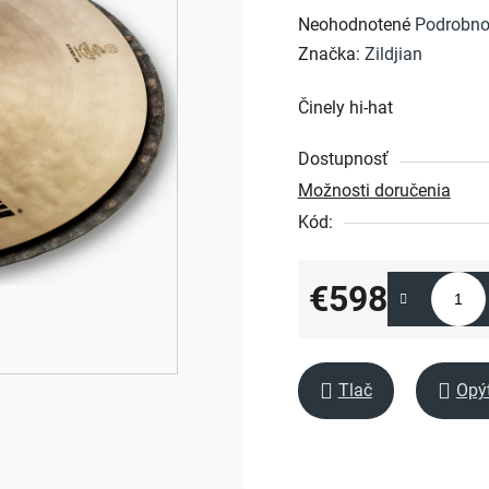
Priemerné
Neohodnotené
Podrobno
hodnotenie
Značka:
Zildjian
produktu
Činely hi-hat
je
0,0
Dostupnosť
z
Možnosti doručenia
5
Kód:
hviezdičiek.
€598
Jednotková cena:
Tlač
Opý