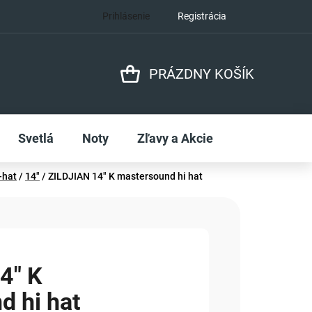
Prihlásenie
Registrácia
PRÁZDNY KOŠÍK
NÁKUPNÝ
KOŠÍK
Svetlá
Noty
Zľavy a Akcie
-hat
/
14"
/
ZILDJIAN 14" K mastersound hi hat
4" K
d hi hat