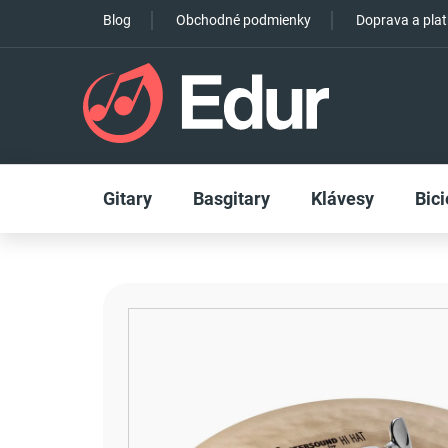
Prejsť
Blog
Obchodné podmienky
Doprava a pla
na
obsah
Gitary
Basgitary
Klávesy
Bici