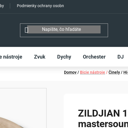
tby
Podmienky ochrany osobných údajov
e nástroje
Zvuk
Dychy
Orchester
DJ
Domov
/
Bicie nástroje
/
Činely
/
Hi
ZILDJIAN 1
mastersoun