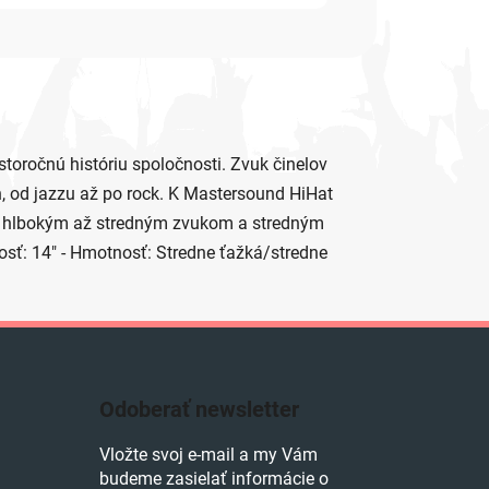
oročnú históriu spoločnosti. Zvuk činelov
h, od jazzu až po rock. K Mastersound HiHat
ým hlbokým až stredným zvukom a stredným
osť: 14" - Hmotnosť: Stredne ťažká/stredne
Odoberať newsletter
Vložte svoj e-mail a my Vám
budeme zasielať informácie o