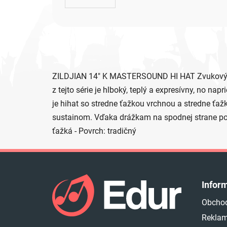
ZILDJIAN 14" K MASTERSOUND HI HAT Zvukový odka
z tejto série je hlboký, teplý a expresívny, no 
je hihat so stredne ťažkou vrchnou a stredne 
sustainom. Vďaka drážkam na spodnej strane ponú
ťažká - Povrch: tradičný
Z
á
Infor
p
Obcho
ä
Reklam
t