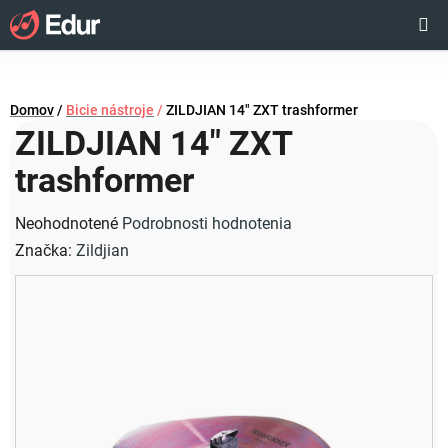
Prejsť
Hľadať
NÁKUP
na
obsah
KOŠÍK
Domov
/
Bicie nástroje
/
ZILDJIAN 14" ZXT trashformer
ZILDJIAN 14" ZXT
trashformer
Priemerné
Neohodnotené
Podrobnosti hodnotenia
hodnotenie
Značka:
Zildjian
produktu
je
0,0
z
5
hviezdičiek.