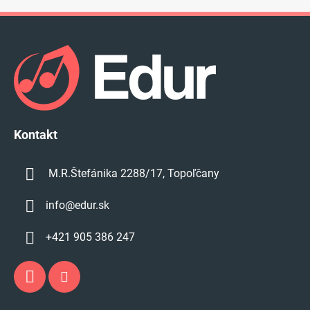
Z
á
p
ä
t
i
e
Kontakt
M.R.Štefánika 2288/17, Topoľčany
info
@
edur.sk
+421 905 386 247