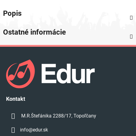
Popis
Ostatné informácie
Z
á
p
ä
t
i
e
Kontakt
M.R.Štefánika 2288/17, Topoľčany
info
@
edur.sk