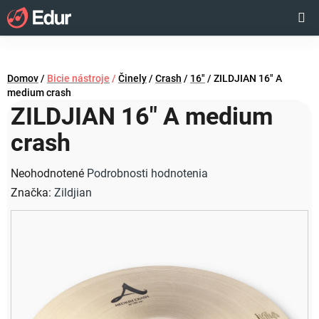
Prejsť
Hľadať
NÁKUP
na
obsah
KOŠÍK
Domov
/
Bicie nástroje
/
Činely
/
Crash
/
16"
/
ZILDJIAN 16" A
medium crash
ZILDJIAN 16" A medium
crash
Priemerné
Neohodnotené
Podrobnosti hodnotenia
hodnotenie
Značka:
Zildjian
produktu
je
0,0
z
5
hviezdičiek.