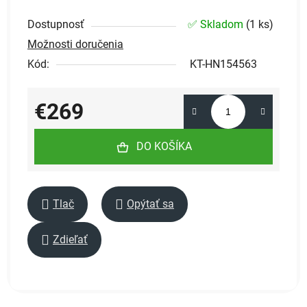
Dostupnosť
✅ Skladom
(
1 ks
)
Možnosti doručenia
Kód:
KT-HN154563
€269
Jednotková cena:
DO KOŠÍKA
Tlač
Opýtať sa
Zdieľať