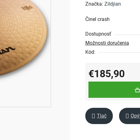
hodnotenie
Značka:
Zildjian
produktu
Činel crash
je
0,0
Dostupnosť
z
Možnosti doručenia
5
Kód:
hviezdičiek.
€185,90
Jednotková cena:
Tlač
Opý