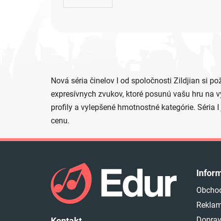
Nová séria činelov I od spoločnosti Zildjian si p
expresívnych zvukov, ktoré posunú vašu hru na vy
profily a vylepšené hmotnostné kategórie. Séria I 
cenu.
Z
á
Infor
p
Obcho
ä
Reklam
t
Doprav
Kontakt