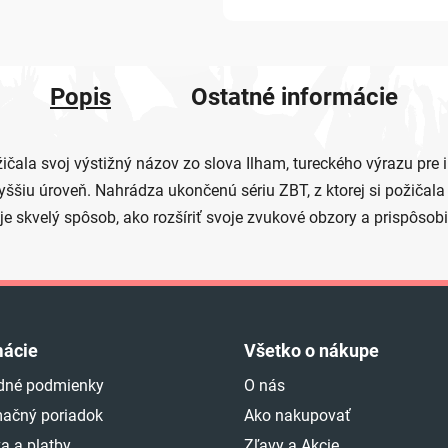
Popis
Ostatné informácie
ožičala svoj výstižný názov zo slova Ilham, tureckého výrazu pre 
ššiu úroveň. Nahrádza ukončenú sériu ZBT, z ktorej si požičala
je skvelý spôsob, ako rozšíriť svoje zvukové obzory a prispôsobiť
mácie
Všetko o nákupe
dné podmienky
O nás
ačný poriadok
Ako nakupovať
a a platby
Zľavy a Akcie