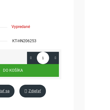
Vypredané
KT-HN206253
DO KOŠÍKA
tať sa
Zdieľať