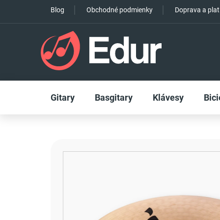
Prejsť
Blog
Obchodné podmienky
Doprava a pla
na
obsah
Gitary
Basgitary
Klávesy
Bici