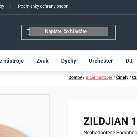
tby
Podmienky ochrany osobných údajov
e nástroje
Zvuk
Dychy
Orchester
DJ
Domov
/
Bicie nástroje
/
Činely
/
Cr
ZILDJIAN 18
Priemerné
Neohodnotené
Podrobno