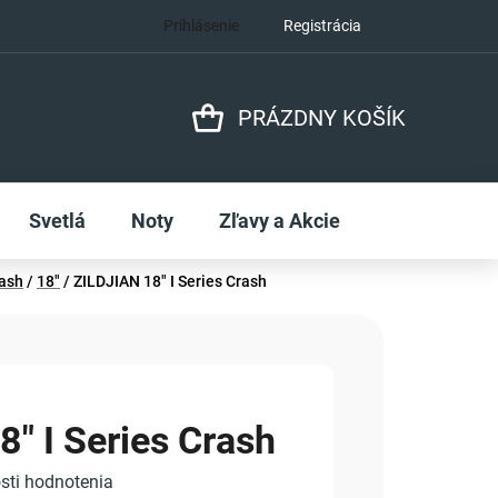
Prihlásenie
Registrácia
PRÁZDNY KOŠÍK
NÁKUPNÝ
KOŠÍK
Svetlá
Noty
Zľavy a Akcie
ash
/
18"
/
ZILDJIAN 18" I Series Crash
" I Series Crash
sti hodnotenia