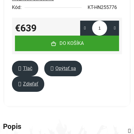
Kód:
KT-HN255776
€639
Jednotková cena:
DO KOŠÍKA
Tlač
Opýtať sa
Zdieľať
Popis