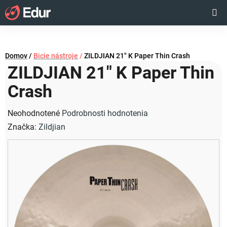
Prejsť
Hľadať
NÁKUP
na
obsah
KOŠÍK
Domov
/
Bicie nástroje
/
ZILDJIAN 21" K Paper Thin Crash
ZILDJIAN 21" K Paper Thin
Crash
Priemerné
Neohodnotené
Podrobnosti hodnotenia
hodnotenie
Značka:
Zildjian
produktu
je
0,0
z
5
hviezdičiek.