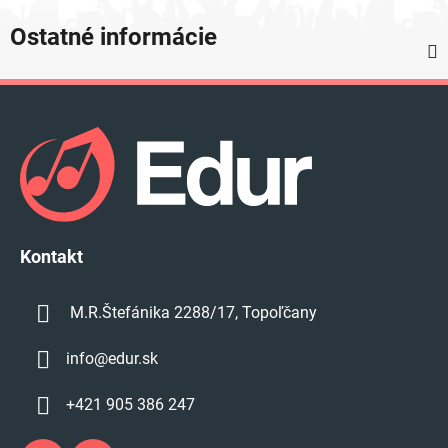
Ostatné informácie
Z
á
p
ä
t
i
e
Kontakt
M.R.Štefánika 2288/17, Topoľčany
info
@
edur.sk
+421 905 386 247