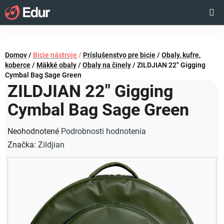
Prejsť
Hľadať
NÁKUP
na
obsah
KOŠÍK
Domov
/
Bicie nástroje
/
Príslušenstvo pre bicie
/
Obaly, kufre,
koberce
/
Mäkké obaly
/
Obaly na činely
/
ZILDJIAN 22" Gigging
Cymbal Bag Sage Green
ZILDJIAN 22" Gigging
Cymbal Bag Sage Green
Priemerné
Neohodnotené
Podrobnosti hodnotenia
hodnotenie
Značka:
Zildjian
produktu
je
0,0
z
5