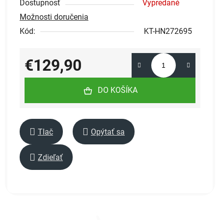
Dostupnosť
Vypredané
Možnosti doručenia
Kód:
KT-HN272695
€129,90
Jednotková cena:
DO KOŠÍKA
Tlač
Opýtať sa
Zdieľať