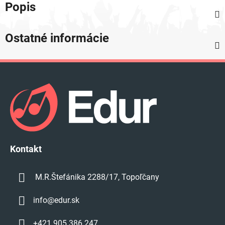
Popis
Ostatné informácie
Z
á
p
ä
t
i
e
Kontakt
M.R.Štefánika 2288/17, Topoľčany
info
@
edur.sk
+421 905 386 247