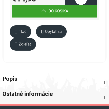
Jednotková cena:
DO KOŠÍKA
Tlač
Opýtať sa
Zdieľať
Popis
Ostatné informácie
Z