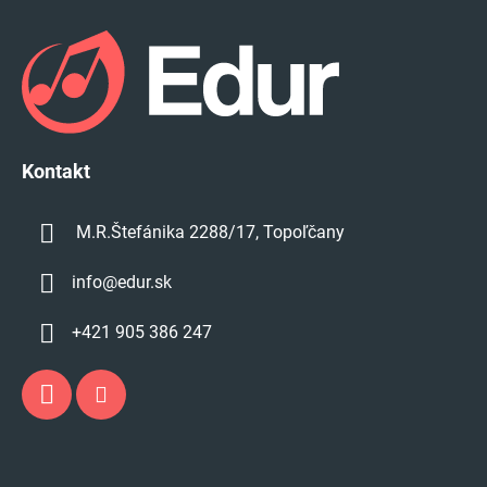
á
p
ä
t
i
e
Kontakt
M.R.Štefánika 2288/17, Topoľčany
info
@
edur.sk
+421 905 386 247