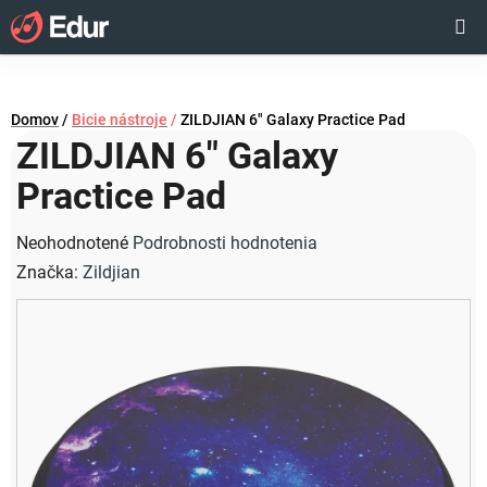
Prejsť
Hľadať
NÁKUP
na
obsah
KOŠÍK
Domov
/
Bicie nástroje
/
ZILDJIAN 6" Galaxy Practice Pad
ZILDJIAN 6" Galaxy
Practice Pad
Priemerné
Neohodnotené
Podrobnosti hodnotenia
hodnotenie
Značka:
Zildjian
produktu
je
0,0
z
5
hviezdičiek.