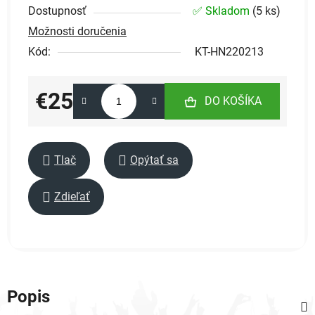
Dostupnosť
✅ Skladom
(
5 ks
)
Možnosti doručenia
Kód:
KT-HN220213
€25
DO KOŠÍKA
Jednotková cena:
Tlač
Opýtať sa
Zdieľať
Popis