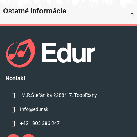
Ostatné informácie
Z
á
p
ä
t
i
e
Kontakt
M.R.Štefánika 2288/17, Topoľčany
info
@
edur.sk
+421 905 386 247