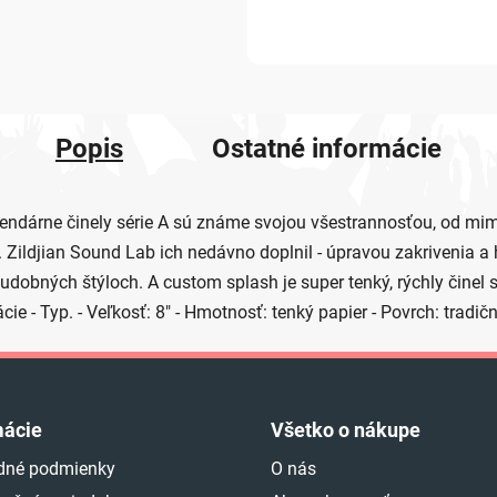
Popis
Ostatné informácie
árne činely série A sú známe svojou všestrannosťou, od mim
. Zildjian Sound Lab ich nedávno doplnil - úpravou zakrivenia a h
udobných štýloch. A custom splash je super tenký, rýchly činel
 - Typ. - Veľkosť: 8" - Hmotnosť: tenký papier - Povrch: tradič
mácie
Všetko o nákupe
dné podmienky
O nás