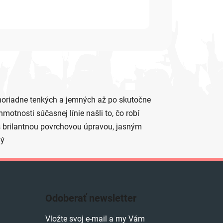
oriadne tenkých a jemných až po skutočne
motnosti súčasnej línie našli to, čo robí
 s brilantnou povrchovou úpravou, jasným
ný
Odoberať newsletter
Vložte svoj e-mail a my Vám