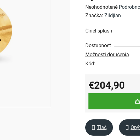
Priemerné
Neohodnotené
Podrobno
hodnotenie
Značka:
Zildjian
produktu
Činel splash
je
0,0
Dostupnosť
z
Možnosti doručenia
5
Kód:
hviezdičiek.
€204,90
Jednotková cena:
Tlač
Opý