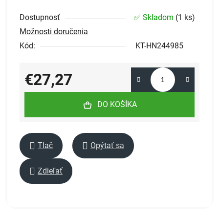
Dostupnosť
✅ Skladom
(
1 ks
)
Možnosti doručenia
Kód:
KT-HN244985
€27,27
Jednotková cena:
DO KOŠÍKA
Tlač
Opýtať sa
Zdieľať