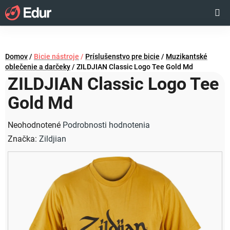
Prejsť
Hľadať
NÁKUP
na
obsah
KOŠÍK
Domov
/
Bicie nástroje
/
Príslušenstvo pre bicie
/
Muzikantské
oblečenie a darčeky
/
ZILDJIAN Classic Logo Tee Gold Md
ZILDJIAN Classic Logo Tee
Gold Md
Priemerné
Neohodnotené
Podrobnosti hodnotenia
hodnotenie
Značka:
Zildjian
produktu
je
0,0
z
5
hviezdičiek.