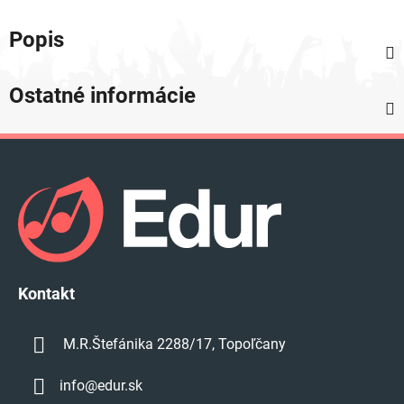
Popis
Ostatné informácie
Z
á
p
ä
t
i
e
Kontakt
M.R.Štefánika 2288/17, Topoľčany
info
@
edur.sk