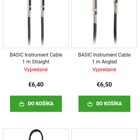
i
i
e
s
p
p
r
r
o
o
d
d
u
BASIC Instrument Cable
BASIC Instrument Cable
u
k
1 m Straight
1 m Angled
k
t
Vypredané
Vypredané
t
o
o
v
€6,40
€6,50
v
DO KOŠÍKA
DO KOŠÍKA