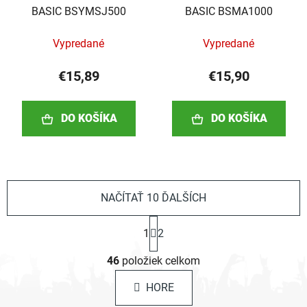
BASIC BSYMSJ500
BASIC BSMA1000
Vypredané
Vypredané
€15,89
€15,90
DO KOŠÍKA
DO KOŠÍKA
NAČÍTAŤ 10 ĎALŠÍCH
S
1
2
t
r
O
á
46
položiek celkom
v
n
l
k
HORE
á
o