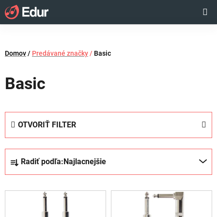
Prejsť
Hľadať
NÁKUP
na
obsah
KOŠÍK
Domov
/
Predávané značky
/
Basic
Basic
OTVORIŤ FILTER
R
Radiť podľa:
Najlacnejšie
a
d
V
e
ý
n
p