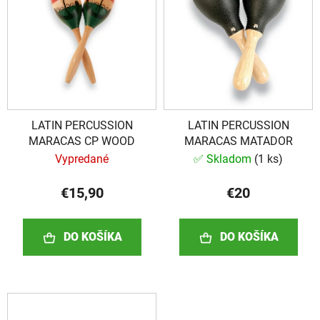
i
i
e
s
p
p
r
r
o
o
d
d
u
LATIN PERCUSSION
LATIN PERCUSSION
u
k
MARACAS CP WOOD
MARACAS MATADOR
k
t
Vypredané
✅ Skladom
(
1 ks
)
t
o
o
v
€15,90
€20
v
DO KOŠÍKA
DO KOŠÍKA