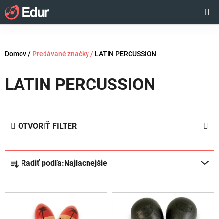
Prejsť
Hľadať
NÁKUP
na
obsah
KOŠÍK
Domov
/
Predávané značky
/
LATIN PERCUSSION
LATIN PERCUSSION
OTVORIŤ FILTER
R
Radiť podľa:
Najlacnejšie
a
d
V
e
ý
n
p