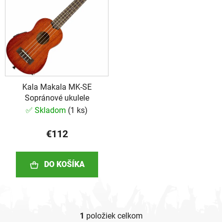
i
i
e
s
p
p
r
r
o
o
d
d
u
Kala Makala MK-SE
u
k
Sopránové ukulele
k
t
✅ Skladom
(
1 ks
)
t
o
o
v
€112
v
DO KOŠÍKA
1
položiek celkom
O