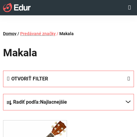
Prejsť
Hľadať
NÁKUP
na
obsah
KOŠÍK
Domov
/
Predávané značky
/
Makala
Makala
OTVORIŤ FILTER
R
Radiť podľa:
Najlacnejšie
a
d
V
e
ý
n
p