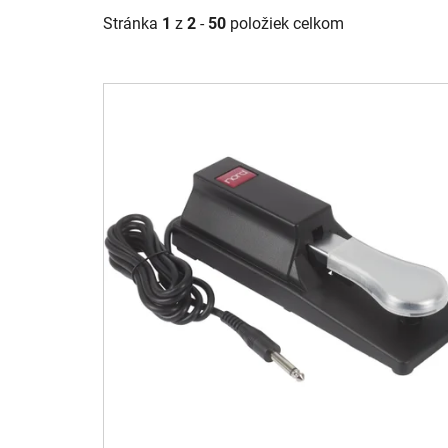
Stránka
1
z
2
-
50
položiek celkom
V
ý
p
i
s
p
r
o
d
u
k
t
o
v