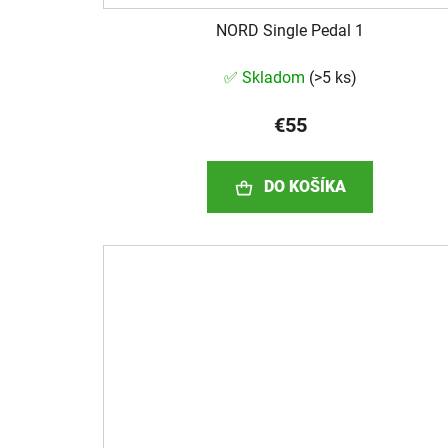
NORD Single Pedal 1
✅ Skladom
(
>5 ks
)
€55
DO KOŠÍKA