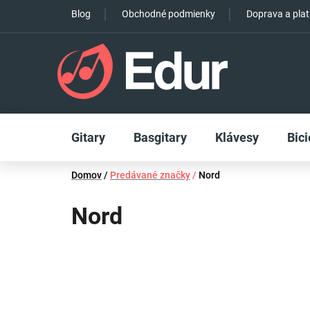
Prejsť
Blog
Obchodné podmienky
Doprava a pla
na
obsah
Gitary
Basgitary
Klávesy
Bici
Domov
/
Predávané značky
/
Nord
Nord