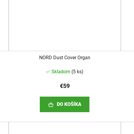
NORD Dust Cover Organ
✅ Skladom
(
5 ks
)
€59
DO KOŠÍKA