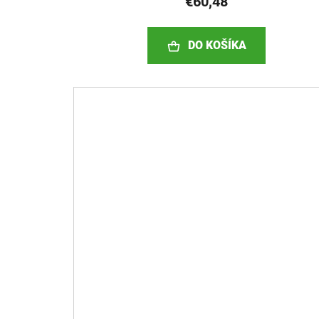
€60,48
DO KOŠÍKA