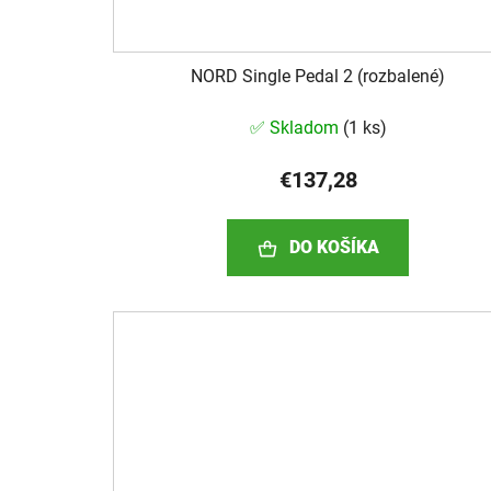
NORD Single Pedal 2 (rozbalené)
✅ Skladom
(
1 ks
)
€137,28
DO KOŠÍKA