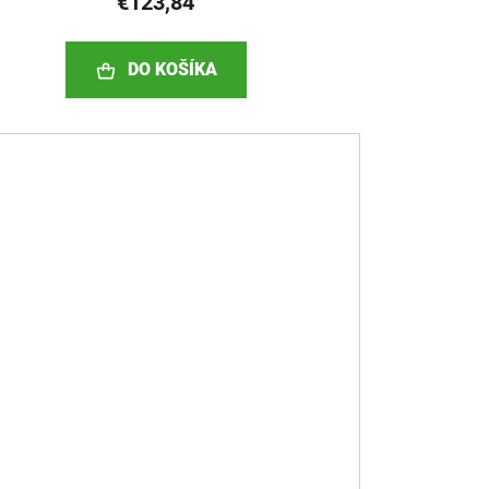
€123,84
DO KOŠÍKA