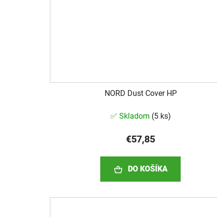
NORD Dust Cover HP
✅ Skladom
(
5 ks
)
€57,85
DO KOŠÍKA