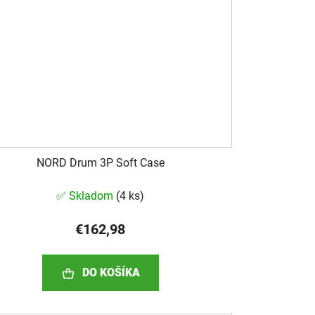
NORD Drum 3P Soft Case
✅ Skladom
(
4 ks
)
€162,98
DO KOŠÍKA