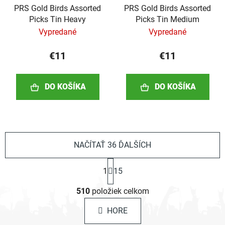
PRS Gold Birds Assorted
PRS Gold Birds Assorted
Picks Tin Heavy
Picks Tin Medium
Vypredané
Vypredané
€11
€11
DO KOŠÍKA
DO KOŠÍKA
NAČÍTAŤ 36 ĎALŠÍCH
S
1
15
t
r
O
á
510
položiek celkom
v
n
l
k
HORE
á
o