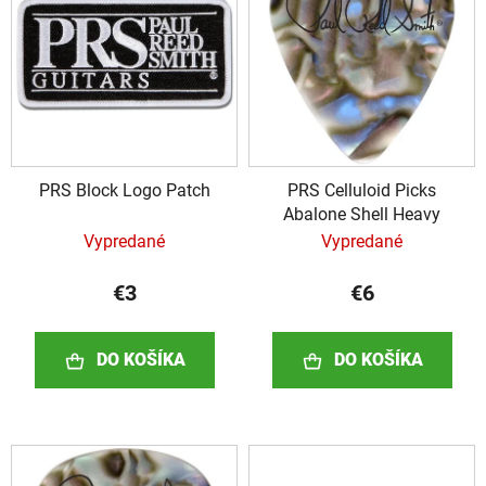
i
i
e
s
p
p
r
r
o
o
d
d
u
PRS Block Logo Patch
PRS Celluloid Picks
u
k
Abalone Shell Heavy
k
t
Vypredané
Vypredané
t
o
o
v
€3
€6
v
DO KOŠÍKA
DO KOŠÍKA