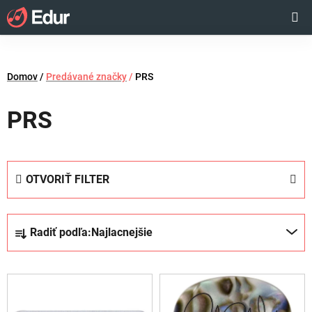
Prejsť
Hľadať
NÁKUP
na
obsah
KOŠÍK
Domov
/
Predávané značky
/
PRS
PRS
OTVORIŤ FILTER
R
Radiť podľa:
Najlacnejšie
a
d
V
e
ý
n
p