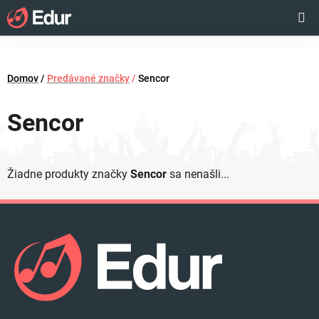
Prejsť
Hľadať
NÁKUP
na
obsah
KOŠÍK
Domov
/
Predávané značky
/
Sencor
Sencor
Žiadne produkty značky
Sencor
sa nenašli...
Z
á
p
ä
t
i