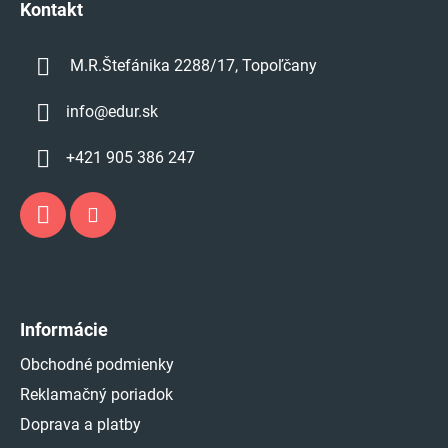
e
Kontakt
M.R.Štefánika 2288/17, Topoľčany
info
@
edur.sk
+421 905 386 247
Informácie
Obchodné podmienky
Reklamačný poriadok
Doprava a platby