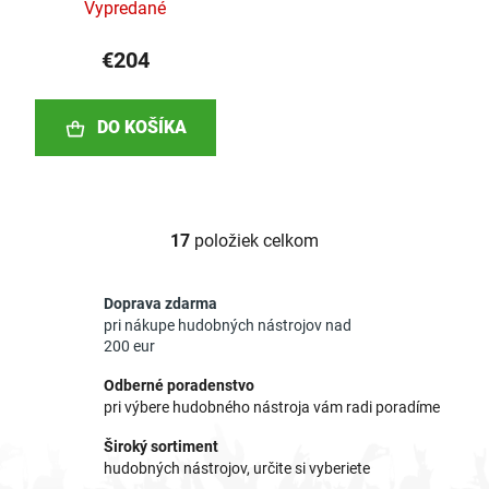
Vypredané
€204
DO KOŠÍKA
17
položiek celkom
O
v
l
Doprava zdarma
á
pri nákupe hudobných nástrojov nad
d
200 eur
a
Odberné poradenstvo
c
pri výbere hudobného nástroja vám radi poradíme
i
e
Široký sortiment
p
hudobných nástrojov, určite si vyberiete