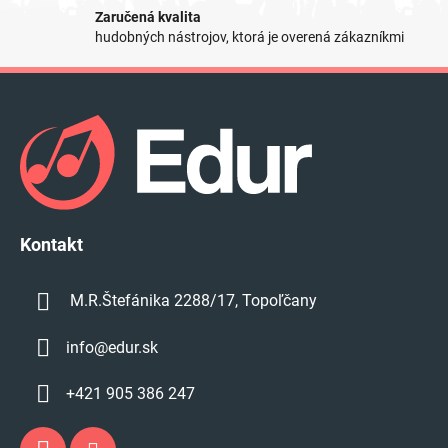
r
Zaručená kvalita
v
hudobných nástrojov, ktorá je overená zákazníkmi
k
y
Z
v
á
ý
p
p
i
ä
s
t
u
i
e
Kontakt
M.R.Štefánika 2288/17, Topoľčany
info
@
edur.sk
+421 905 386 247