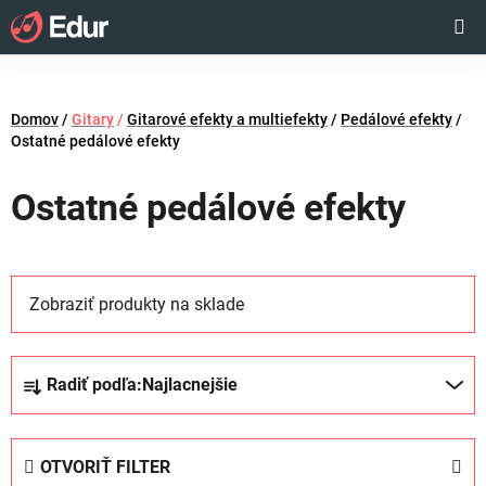
Prejsť
Hľadať
NÁKUP
na
obsah
KOŠÍK
Domov
/
Gitary
/
Gitarové efekty a multiefekty
/
Pedálové efekty
/
Ostatné pedálové efekty
Ostatné pedálové efekty
Zobraziť produkty na sklade
R
Radiť podľa:
Najlacnejšie
a
d
e
OTVORIŤ FILTER
n