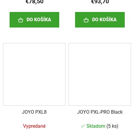
€78,50
€93,70
DO KOŠÍKA
DO KOŠÍKA
JOYO PXL8
JOYO PXL-PRO Black
Vypredané
✅ Skladom
(
5 ks
)