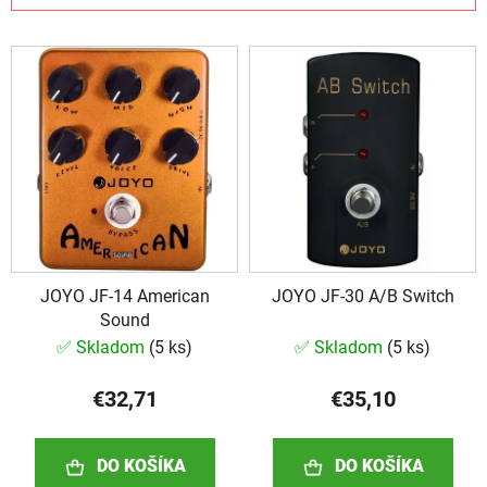
i
V
e
ý
p
p
r
i
o
s
d
p
u
r
k
o
t
d
o
JOYO JF-14 American
JOYO JF-30 A/B Switch
u
v
Sound
k
✅ Skladom
(
5 ks
)
✅ Skladom
(
5 ks
)
t
o
€32,71
€35,10
v
DO KOŠÍKA
DO KOŠÍKA