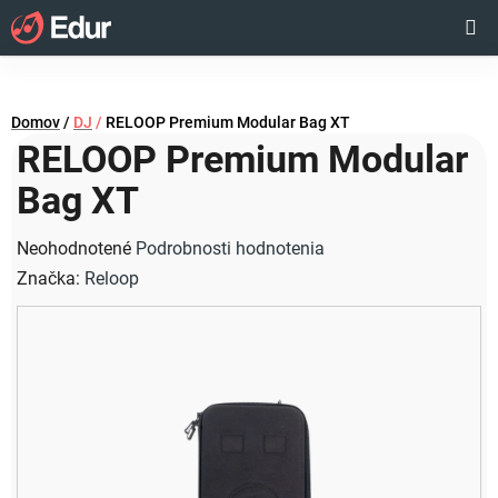
Prejsť
Hľadať
NÁKUP
na
obsah
KOŠÍK
Domov
/
DJ
/
RELOOP Premium Modular Bag XT
RELOOP Premium Modular
Bag XT
Priemerné
Neohodnotené
Podrobnosti hodnotenia
hodnotenie
Značka:
Reloop
produktu
je
0,0
z
5
hviezdičiek.