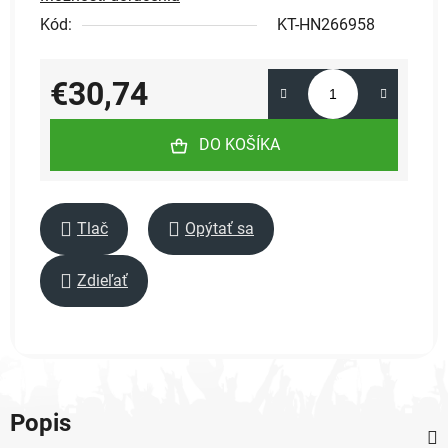
Kód:
KT-HN266958
€30,74
Jednotková cena:
DO KOŠÍKA
Tlač
Opýtať sa
Zdieľať
Popis