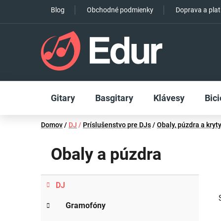
Prejsť
Blog
Obchodné podmienky
Doprava a pla
na
obsah
Gitary
Basgitary
Klávesy
Bici
Domov
/
DJ
/
Príslušenstvo pre DJs
/
Obaly, púzdra a kryt
Obaly a púzdra
B
K
Preskočiť
DJ
a
o
kategórie
t
č
Gramofóny
e
n