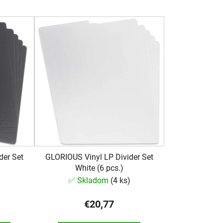
e
n
i
e
p
r
o
d
u
k
t
o
der Set
GLORIOUS Vinyl LP Divider Set
v
White (6 pcs.)
)
✅ Skladom
(
4 ks
)
€20,77