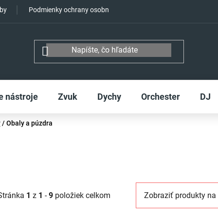
tby
Podmienky ochrany osobných údajov
e nástroje
Zvuk
Dychy
Orchester
DJ
y
/
Obaly a púzdra
Stránka
1
z
1
-
9
položiek celkom
Zobraziť produkty na