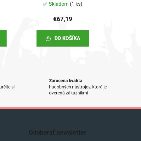
✅ Skladom
(
1 ks
)
€67,19
DO KOŠÍKA
Zaručená kvalita
rčite si
hudobných nástrojov, ktorá je
overená zákazníkmi
Odoberať newsletter