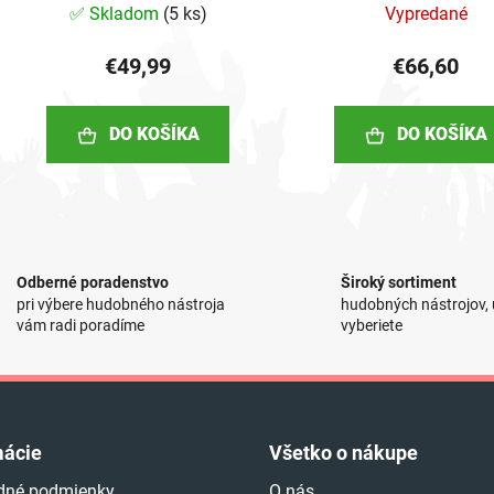
✅ Skladom
(
5 ks
)
Vypredané
€49,99
€66,60
DO KOŠÍKA
DO KOŠÍKA
O
v
l
Odberné poradenstvo
Široký sortiment
á
pri výbere hudobného nástroja
hudobných nástrojov, u
d
vám radi poradíme
vyberiete
a
c
i
e
p
mácie
Všetko o nákupe
r
v
dné podmienky
O nás