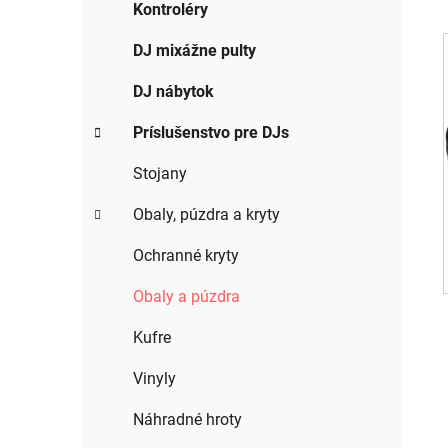
g
Kontroléry
ý
ó
p
r
DJ mixážne pulty
i
a
e
DJ nábytok
n
i
e
Príslušenstvo pre DJs
l
Stojany
Obaly, púzdra a kryty
Ochranné kryty
Obaly a púzdra
Kufre
Vinyly
Náhradné hroty