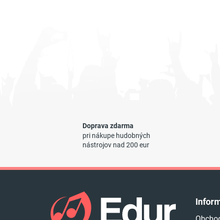
Doprava zdarma
pri nákupe hudobných
nástrojov nad 200 eur
Z
á
Infor
p
Obcho