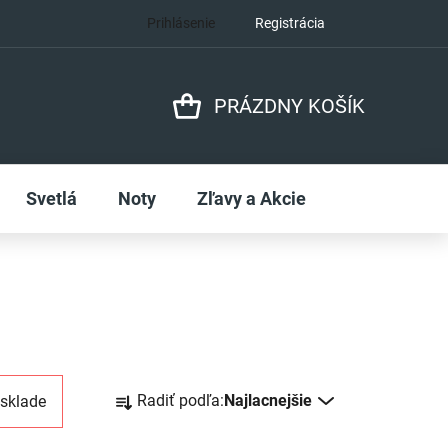
Prihlásenie
Registrácia
PRÁZDNY KOŠÍK
NÁKUPNÝ
KOŠÍK
Svetlá
Noty
Zľavy a Akcie
R
Radiť podľa:
Najlacnejšie
 sklade
a
d