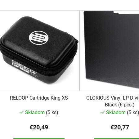
V
ý
p
s
p
r
o
d
u
k
RELOOP Cartridge King XS
GLORIOUS Vinyl LP Divi
t
Black (6 pcs.)
o
✅ Skladom
(
5 ks
)
✅ Skladom
(
5 ks
v
€20,49
€20,77