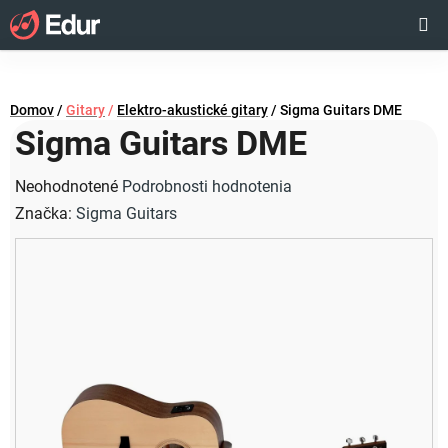
Prejsť
Hľadať
NÁKUP
na
obsah
KOŠÍK
Domov
/
Gitary
/
Elektro-akustické gitary
/
Sigma Guitars DME
Sigma Guitars DME
Priemerné
Neohodnotené
Podrobnosti hodnotenia
hodnotenie
Značka:
Sigma Guitars
produktu
je
0,0
z
5
hviezdičiek.