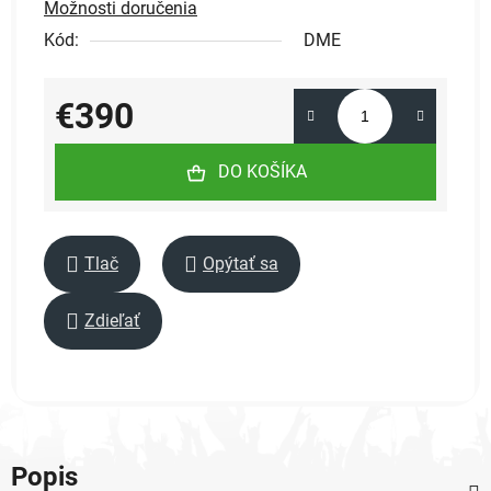
Možnosti doručenia
Kód:
DME
€390
Jednotková cena:
DO KOŠÍKA
Tlač
Opýtať sa
Zdieľať
Popis