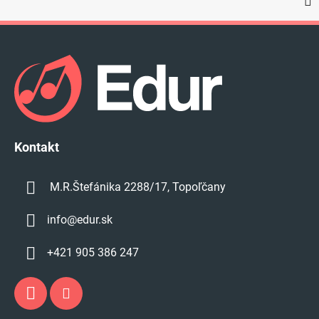
Z
á
p
ä
t
i
e
Kontakt
M.R.Štefánika 2288/17, Topoľčany
info
@
edur.sk
+421 905 386 247